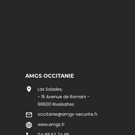
AMGS OCCITANIE
location_on
Las Solades,
- 15 Avenue de Romani -
66600 Rivelsaltes
mail_outline
occitanie@amgs-securite.fr
language
www.amgs.fr
04 68 52 74 65