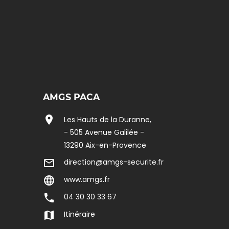
AMGS PACA
location_on
Les Hauts de la Duranne,
- 505 Avenue Galilée -
13290 Aix-en-Provence
mail_outline
direction@amgs-securite.fr
language
www.amgs.fr
phone
04 30 30 33 67
map
Itinéraire