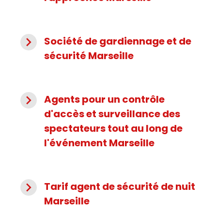
navigate_next
Société de gardiennage et de
sécurité Marseille
navigate_next
Agents pour un contrôle
d'accès et surveillance des
spectateurs tout au long de
l'événement Marseille
navigate_next
Tarif agent de sécurité de nuit
Marseille