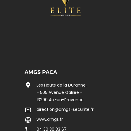
AMGS PACA
location_on
Les Hauts de la Duranne,
- 505 Avenue Galilée -
13290 Aix-en-Provence
mail_outline
direction@amgs-securite.fr
language
www.amgs.fr
phone
04 30 30 33 67