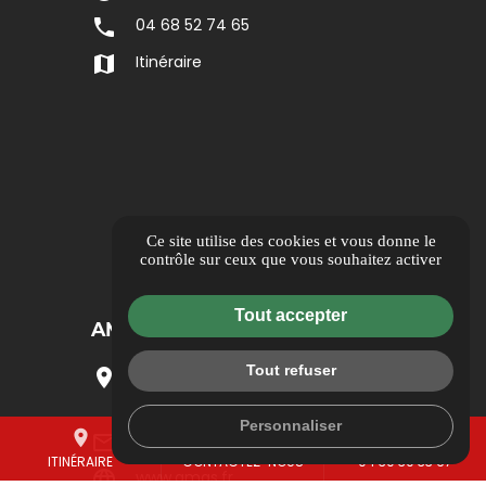
phone
04 68 52 74 65
map
Itinéraire
Ce site utilise des cookies et vous donne le
contrôle sur ceux que vous souhaitez activer
Tout accepter
AMGS ILE DE FRANCE
Tout refuser
location_on
41/43 rue Camille Desmoulins,
92130 Issy les Moulineaux
Personnaliser
place
mail
call
mail_outline
direction@amgs-securite.fr
ITINÉRAIRE
CONTACTEZ-NOUS
04 30 30 33 67
language
www.amgs.fr