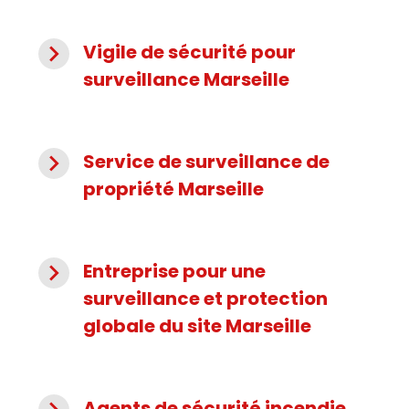
navigate_next
Vigile de sécurité pour
surveillance Marseille
navigate_next
Service de surveillance de
propriété Marseille
navigate_next
Entreprise pour une
surveillance et protection
globale du site Marseille
Agents de sécurité incendie