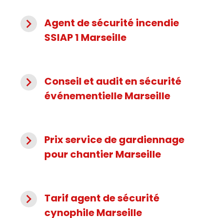
navigate_next
Agent de sécurité incendie
SSIAP 1 Marseille
navigate_next
Conseil et audit en sécurité
événementielle Marseille
navigate_next
Prix service de gardiennage
pour chantier Marseille
navigate_next
Tarif agent de sécurité
cynophile Marseille