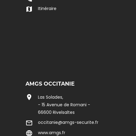
map
Itinéraire
AMGS OCCITANIE
location_on
Las Solades,
- 15 Avenue de Romani -
66600 Rivelsaltes
mail_outline
occitanie@amgs-securite.fr
language
www.amgs.fr