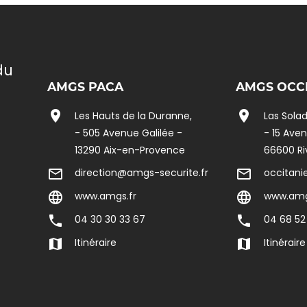
du
AMGS PACA
AMGS OCC
location_on
location_on
Les Hauts de la Duranne,
Las Solad
- 505 Avenue Galilée -
- 15 Ave
13290 Aix-en-Provence
66600 Ri
mail_outline
direction@amgs-securite.fr
mail_outline
occitani
language
www.amgs.fr
language
www.amg
phone
04 30 30 33 67
phone
04 68 52
map
Itinéraire
map
Itinéraire