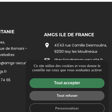
ITANIE
AMGS ILE DE FRANCE
es,
location_on
41/43 rue Camille Desmoulins,
nue de Romani -
92130 Issy les Moulineaux
velsaltes
mail_outline
direction@amgs-securite.fr
e@amgs-securite.fr
Ce site utilise des cookies et vous donne le
language
www.amgs.fr
contrôle sur ceux que vous souhaitez activer
s.fr
phone
04 30 30 33 67
 74 65
Tout accepter
map
Itinéraire
Tout refuser
Personnaliser