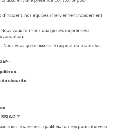
ts assurent une présence constante pour
 d'incident, nos équipes interviennent rapidement
:
Nous vous formons aux gestes de premiers
'évacuation.
 :
Nous vous garantissons le respect de toutes les
IAP :
gulières
 de sécurité
nce
 SSIAP ?
ssionnels hautement qualifiés, formés pour intervenir