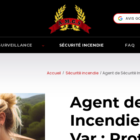
AVIS G
SURVEILLANCE
SÉCURITÉ INCENDIE
FAQ
Accueil
Sécurité incendie
Agent de Sécurité 
Agent de
Incendie
Var : Pr