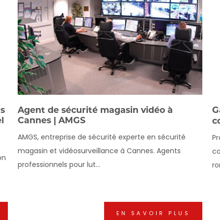
rs
Agent de sécurité magasin vidéo à
G
l
Cannes | AMGS
c
AMGS, entreprise de sécurité experte en sécurité
Pr
magasin et vidéosurveillance à Cannes. Agents
co
on
professionnels pour lut...
ro
EN SAVOIR PLUS