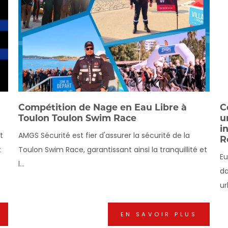
Compétition de Nage en Eau Libre à
C
Toulon Toulon Swim Race
u
i
t
AMGS Sécurité est fier d'assurer la sécurité de la
R
t
Toulon Swim Race, garantissant ainsi la tranquillité et
Eu
l...
da
ur
EN SAVOIR PLUS